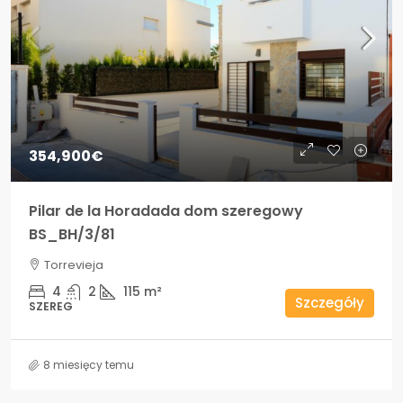
354,900€
Pilar de la Horadada dom szeregowy
BS_BH/3/81
Torrevieja
4
2
115
m²
Szczegóły
SZEREG
8 miesięcy temu