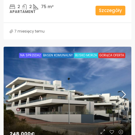
2
2
75
m²
Szczegóły
APARTAMENT
7 miesięcy temu
NA SPRZEDAŻ
BASEN KOMUNALNY
BLISKO MORZA
GORĄCA OFERTA
248,000€