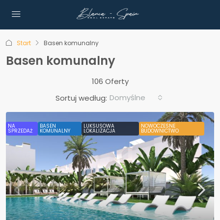
Start
Basen komunalny
Basen komunalny
106 Oferty
Domyślne
Sortuj według:
NA
BASEN
LUKSUSOWA
NOWOCZESNE
SPRZEDAŻ
KOMUNALNY
LOKALIZACJA
BUDOWNICTWO