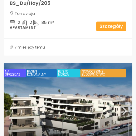
BS_Du/Hoy/205
Torrevieja
2
2
85
m²
Szczegóły
APARTAMENT
7 miesięcy temu
NA
BASEN
BLISKO
NOWOCZESNE
SPRZEDAŻ
KOMUNALNY
MORZA
BUDOWNICTWO