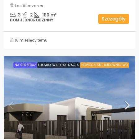
Los Alcazares
3
2
180
m²
Szczegóły
DOM JEDNORODZINNY
10 miesięcy temu
NA SPRZEDAŻ
LUKSUSOWA LOKALIZACJA
NOWOCZESNE BUDOWNICTWO