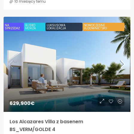
10 miesięcy temu
NA
BLISKO
LUKSUSOWA
NOWOCZESNE
SPRZEDAŻ
MORZA
LOKALIZACJA
BUDOWNICTWO
629,900€
Los Alcazares Villa z basenem
BS_VERM/GOLDE 4