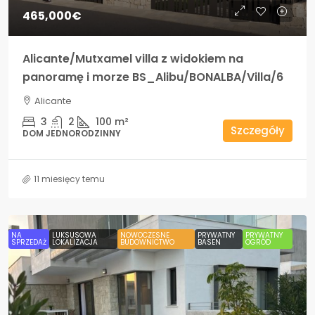
465,000€
Alicante/Mutxamel villa z widokiem na
panoramę i morze BS_Alibu/BONALBA/Villa/6
Alicante
3
2
100
m²
Szczegóły
DOM JEDNORODZINNY
11 miesięcy temu
NA
LUKSUSOWA
NOWOCZESNE
PRYWATNY
PRYWATNY
SPRZEDAŻ
LOKALIZACJA
BUDOWNICTWO
BASEN
OGRÓD