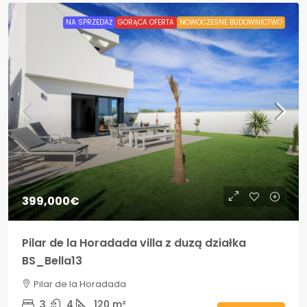
NA SPRZEDAŻ
GORĄCA OFERTA
NOWOCZESNE BUDOWNICTWO
399,000€
Pilar de la Horadada villa z duzą działka
BS_Bella13
Pilar de la Horadada
3
4
120
m²