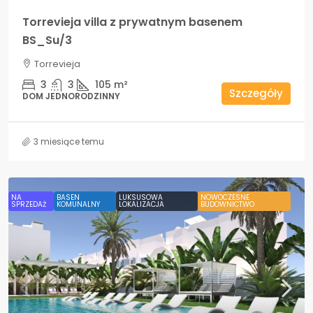
Torrevieja villa z prywatnym basenem
BS_Su/3
Torrevieja
3
3
105
m²
Szczegóły
DOM JEDNORODZINNY
3 miesiące temu
NA
BASEN
LUKSUSOWA
NOWOCZESNE
SPRZEDAŻ
KOMUNALNY
LOKALIZACJA
BUDOWNICTWO