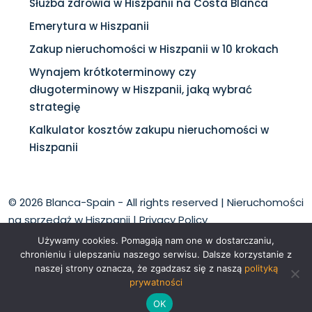
Służba zdrowia w Hiszpanii na Costa Blanca
Emerytura w Hiszpanii
Zakup nieruchomości w Hiszpanii w 10 krokach
Wynajem krótkoterminowy czy
długoterminowy w Hiszpanii, jaką wybrać
strategię
Kalkulator kosztów zakupu nieruchomości w
Hiszpanii
© 2026 Blanca-Spain - All rights reserved |
Nieruchomości
na sprzedaż w Hiszpanii
|
Privacy Policy
Używamy cookies. Pomagają nam one w dostarczaniu,
chronieniu i ulepszaniu naszego serwisu. Dalsze korzystanie z
naszej strony oznacza, że zgadzasz się z naszą
polityką
prywatności
English
Polski
OK