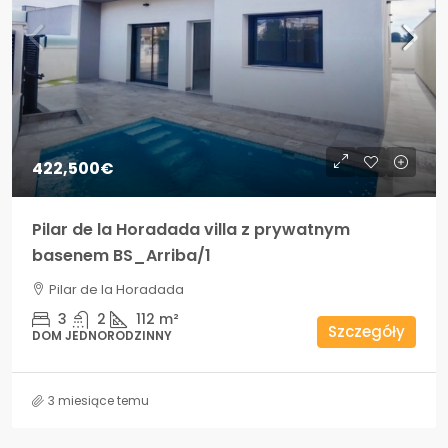
422,500€
Pilar de la Horadada villa z prywatnym
basenem BS_Arriba/1
Pilar de la Horadada
3
2
112
m²
Szczegóły
DOM JEDNORODZINNY
3 miesiące temu