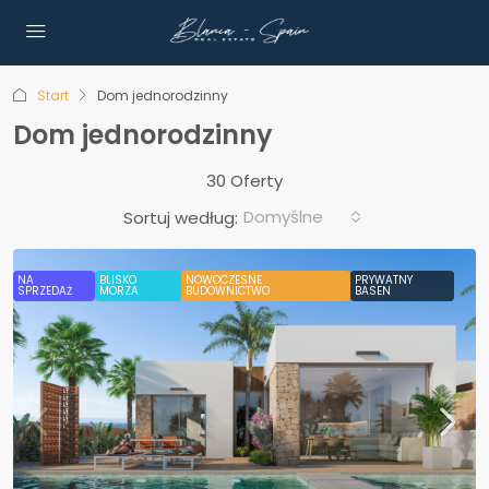
Start
Dom jednorodzinny
Dom jednorodzinny
30 Oferty
Domyślne
Sortuj według:
NA
BLISKO
NOWOCZESNE
PRYWATNY
SPRZEDAŻ
MORZA
BUDOWNICTWO
BASEN