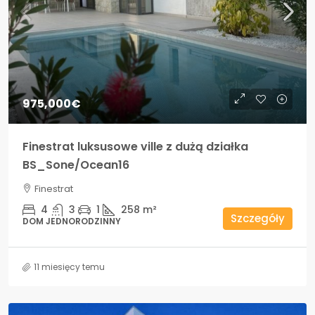
975,000€
Finestrat luksusowe ville z dużą działka
BS_Sone/Ocean16
Finestrat
4
3
1
258
m²
Szczegóły
DOM JEDNORODZINNY
11 miesięcy temu