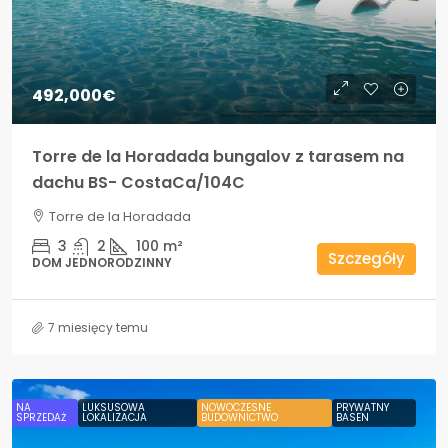
492,000€
Torre de la Horadada bungalov z tarasem na
dachu BS- CostaCa/104C
Torre de la Horadada
3
2
100
m²
Szczegóły
DOM JEDNORODZINNY
7 miesięcy temu
NA
LUKSUSOWA
NOWOCZESNE
PRYWATNY
SPRZEDAŻ
LOKALIZACJA
BUDOWNICTWO
BASEN