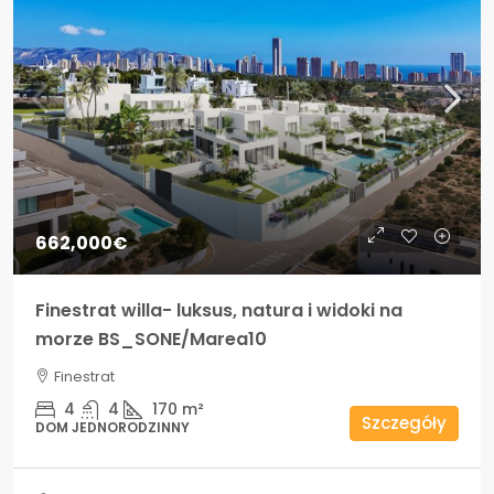
662,000€
Finestrat willa- luksus, natura i widoki na
morze BS_SONE/Marea10
Finestrat
4
4
170
m²
Szczegóły
DOM JEDNORODZINNY