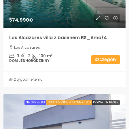
574,990€
Los Alcazares villa z basenem BS_Ama/4
Los Alcazares
3
2
100
m²
Szczegóły
DOM JEDNORODZINNY
2 tygodnie temu
NA SPRZEDAŻ
NOWOCZESNE BUDOWNICTWO
PRYWATNY BASEN