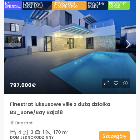
NA
LUKSUSOWA
NOWOCZESNE
PRYWATNY
PRYWATNY
SPRZEDAŻ
LOKALIZACJA
BUDOWNICTWO
BASEN
OGRÓD
797,000€
Finestrat luksusowe ville z dużą działka
BS_Sone/Bay Baja18
Finestrat
4
3
1
170
m²
Szczegóły
DOM JEDNORODZINNY