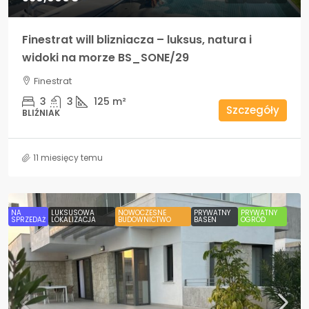
Finestrat will blizniacza – luksus, natura i
widoki na morze BS_SONE/29
Finestrat
3
3
125
m²
Szczegóły
BLIŹNIAK
11 miesięcy temu
NA
LUKSUSOWA
NOWOCZESNE
PRYWATNY
PRYWATNY
SPRZEDAŻ
LOKALIZACJA
BUDOWNICTWO
BASEN
OGRÓD