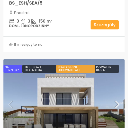
BS_ESH/SEA/5
Finestrat
3
3
150
m²
Szczegóły
DOM JEDNORODZINNY
11 miesięcy temu
NA
LUKSUSOWA
NOWOCZESNE
PRYWATNY
SPRZEDAŻ
LOKALIZACJA
BUDOWNICTWO
BASEN