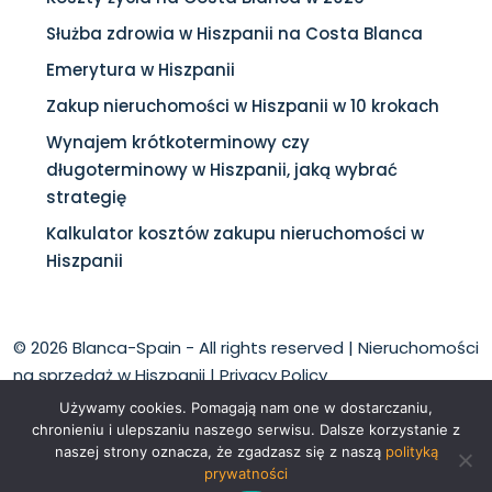
Służba zdrowia w Hiszpanii na Costa Blanca
Emerytura w Hiszpanii
Zakup nieruchomości w Hiszpanii w 10 krokach
Wynajem krótkoterminowy czy
długoterminowy w Hiszpanii, jaką wybrać
strategię
Kalkulator kosztów zakupu nieruchomości w
Hiszpanii
© 2026 Blanca-Spain - All rights reserved |
Nieruchomości
na sprzedaż w Hiszpanii
|
Privacy Policy
Używamy cookies. Pomagają nam one w dostarczaniu,
chronieniu i ulepszaniu naszego serwisu. Dalsze korzystanie z
naszej strony oznacza, że zgadzasz się z naszą
polityką
prywatności
Polski