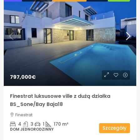
797,000€
Finestrat luksusowe ville z dużą działka
BS_Sone/Bay Baja18
Finestrat
4
3
1
170
m²
Szczegóły
DOM JEDNORODZINNY