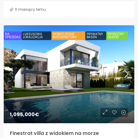
11 miesięcy temu
NA
LUKSUSOWA
NOWOCZESNE
PRYWATNY
PRYWATNY
SPRZEDAŻ
LOKALIZACJA
BUDOWNICTWO
BASEN
OGRÓD
1,095,000€
Finestrat villa z widokiem na morze