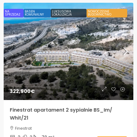
NA
BASEN
LUKSUSOWA
NOWOCZESNE
SPRZEDAŻ
KOMUNALNY
LOKALIZACJA
BUDOWNICTWO
322,900€
Finestrat apartament 2 sypialnie BS_Im/
Whit/21
Finestrat