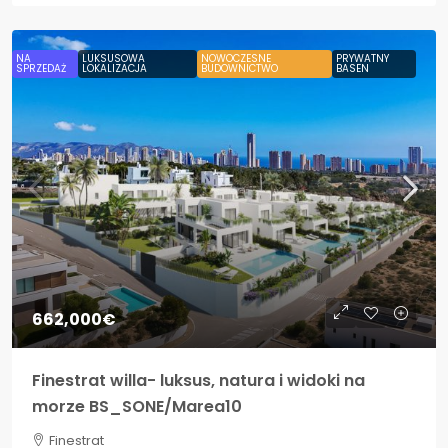
NA
LUKSUSOWA
NOWOCZESNE
PRYWATNY
SPRZEDAŻ
LOKALIZACJA
BUDOWNICTWO
BASEN
662,000€
Finestrat willa- luksus, natura i widoki na
morze BS_SONE/Marea10
Finestrat