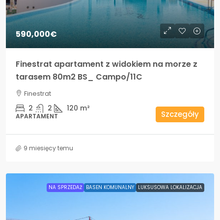
590,000€
Finestrat apartament z widokiem na morze z
tarasem 80m2 BS_ Campo/11C
Finestrat
2
2
120
m²
Szczegóły
APARTAMENT
9 miesięcy temu
NA SPRZEDAŻ
BASEN KOMUNALNY
LUKSUSOWA LOKALIZACJA