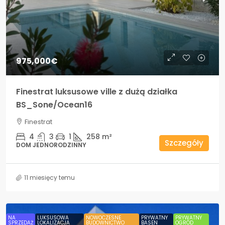
975,000€
Finestrat luksusowe ville z dużą działka
BS_Sone/Ocean16
Finestrat
4
3
1
258
m²
Szczegóły
DOM JEDNORODZINNY
11 miesięcy temu
NA
LUKSUSOWA
NOWOCZESNE
PRYWATNY
PRYWATNY
SPRZEDAŻ
LOKALIZACJA
BUDOWNICTWO
BASEN
OGRÓD