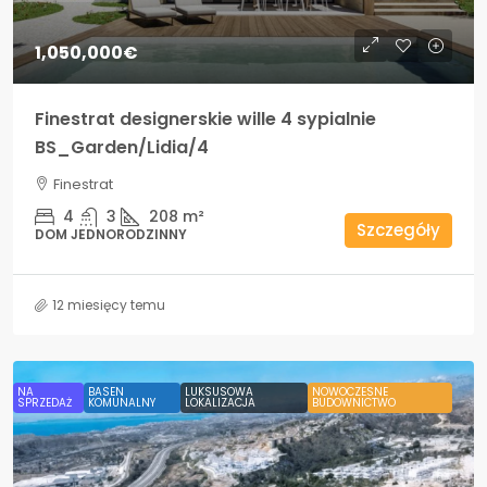
1,050,000€
Finestrat designerskie wille 4 sypialnie
BS_Garden/Lidia/4
Finestrat
4
3
208
m²
Szczegóły
DOM JEDNORODZINNY
12 miesięcy temu
NA
BASEN
LUKSUSOWA
NOWOCZESNE
SPRZEDAŻ
KOMUNALNY
LOKALIZACJA
BUDOWNICTWO