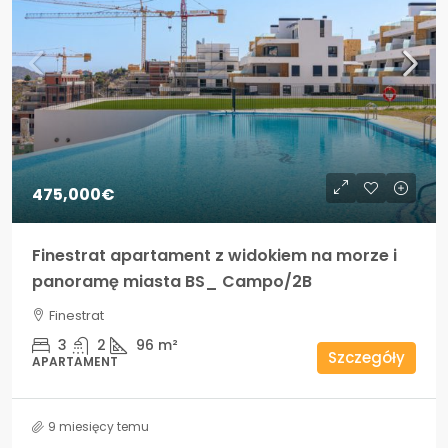
475,000€
Finestrat apartament z widokiem na morze i
panoramę miasta BS_ Campo/2B
Finestrat
3
2
96
m²
Szczegóły
APARTAMENT
9 miesięcy temu