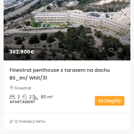
362,900€
Finestrat penthouse z tarasem na dachu
BS_Im/ Whit/31
Finestrat
2
2
80
m²
Szczegóły
APARTAMENT
12 miesięcy temu