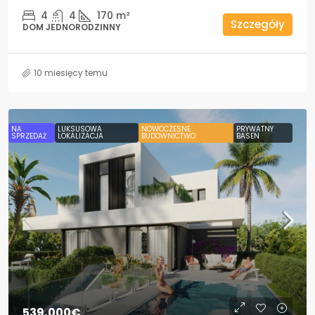
4
4
170
m²
Szczegóły
DOM JEDNORODZINNY
10 miesięcy temu
NA
LUKSUSOWA
NOWOCZESNE
PRYWATNY
SPRZEDAŻ
LOKALIZACJA
BUDOWNICTWO
BASEN
539,000€