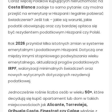
Coraz więcej Polaków kupujących nieruchomość na
Costa Blanca
zadaje to samo pytanie: czy można
przejść na emeryturę w Hiszpanii i legalnie pobierać
świadczenie? Jeśli tak – jakie są warunki, jakie
podatki obowiązują oraz czy bardziej opłaca się
być rezydentem podatkowym Hiszpanii czy Polski.
Rok
2026
przyniósł kilka istotnych zmian w systemie
emerytalnym i podatkowym Hiszpanii. Dotyczą one
między innymi stopniowego podwyższania wieku
emerytalnego, aktualizacji progów podatkowych
IRPF
, waloryzacji minimalnych świadczeń oraz
nowych wytycznych dotyczących rezydencji
podatkowej.
Jednocześnie rośnie liczba osób w wieku
50+
, które
decydują się kupić apartament lub dom w takich
miejscowościach jak
Alicante, Torrevieja,
Orihuela Costa, Finestrat czy Calpe
właśnie z