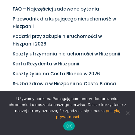
FAQ – Najczęściej zadawane pytania
Przewodnik dla kupującego nieruchomość w
Hiszpanii
Podatki przy zakupie nieruchomości w
Hiszpanii 2026
Koszty utrzymania nieruchomości w Hiszpanii
Karta Rezydenta w Hiszpanii
Koszty życia na Costa Blanca w 2026
Służba zdrowia w Hiszpanii na Costa Blanca
Emerytura w Hiszpanii
Używamy cookies. Pomagają nam one w dostarczaniu,
Zakup nieruchomości w Hiszpanii w 10 krokach
chronieniu i ulepszaniu naszego serwisu. Dalsze korzystanie z
naszej strony oznacza, że zgadzasz się z naszą
polityką
Wynajem krótkoterminowy czy
prywatności
długoterminowy w Hiszpanii, jaką wybrać
OK
strategię