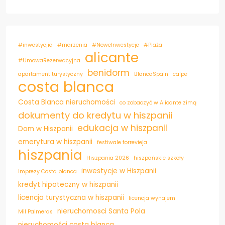
#inwestycjia
#marzenia
#NoweInwestycje
#Plaża
alicante
#UmowaRezerwacyjna
benidorm
apartament turystyczny
BlancaSpain
calpe
costa blanca
Costa Blanca nieruchomości
co zobaczyć w Alicante zimą
dokumenty do kredytu w hiszpanii
edukacja w hiszpanii
Dom w Hiszpanii
emerytura w hiszpanii
festiwale torrevieja
hiszpania
Hiszpania 2026
hiszpańskie szkoły
inwestycje w Hiszpanii
imprezy Costa blanca
kredyt hipoteczny w hiszpanii
licencja turystyczna w hiszpanii
licencja wynajem
nieruchomosci Santa Pola
Mil Palmeras
nieruchomości costa blanca