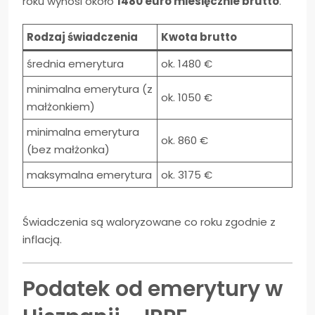
roku wynosi około
1480 euro miesięcznie brutto
.
Rodzaj świadczenia
Kwota brutto
średnia emerytura
ok. 1480 €
minimalna emerytura (z
ok. 1050 €
małżonkiem)
minimalna emerytura
ok. 860 €
(bez małżonka)
maksymalna emerytura
ok. 3175 €
Świadczenia są waloryzowane co roku zgodnie z
inflacją.
Podatek od emerytury w