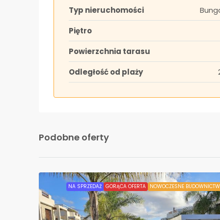
Typ nieruchomości
Bung
Piętro
Powierzchnia tarasu
Odległość od plaży
Podobne oferty
NA SPRZEDAŻ
GORĄCA OFERTA
NOWOCZESNE BUDOWNICTW