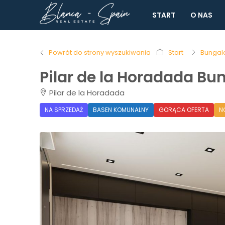
START
O NAS
Powrót do strony wyszukiwania
Start
Bungal
Pilar de la Horadada B
Pilar de la Horadada
NA SPRZEDAŻ
BASEN KOMUNALNY
GORĄCA OFERTA
N