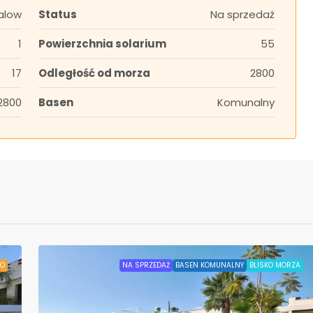
alow
Status
Na sprzedaż
1
Powierzchnia solarium
55
17
Odległość od morza
2800
2800
Basen
Komunalny
O
NA SPRZEDAŻ
BASEN KOMUNALNY
BLISKO MORZA