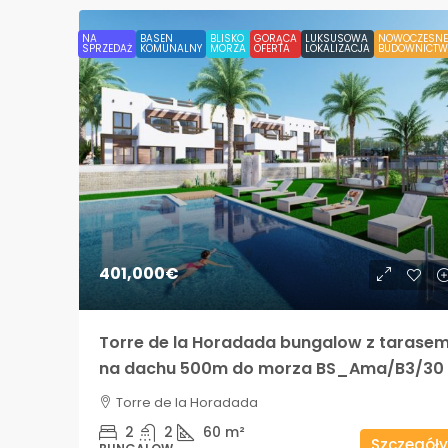
NA
BASEN
BLISKO
GORĄCA
LUKSUSOWA
NOWOCZESNE
SPRZEDAŻ
KOMUNALNY
MORZA
OFERTA
LOKALIZACJA
BUDOWNICTW
401,000€
Torre de la Horadada bungalow z tarase
na dachu 500m do morza BS_Ama/B3/30
Torre de la Horadada
2
2
60
m²
Szczegóły