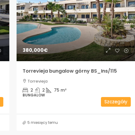
380,000€
Torrevieja bungalow górny BS_Ins/115
Torrevieja
2
2
75
m²
BUNGALOW
Szczegóły
5 miesięcy temu