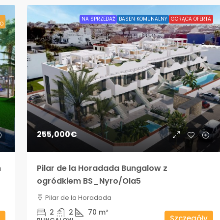
NA SPRZEDAŻ
BASEN KOMUNALNY
GORĄCA OFERTA
O
255,000€
m
Pilar de la Horadada Bungalow z
ogródkiem BS_Nyro/Ola5
Pilar de la Horadada
2
2
70
m²
Szczegóły