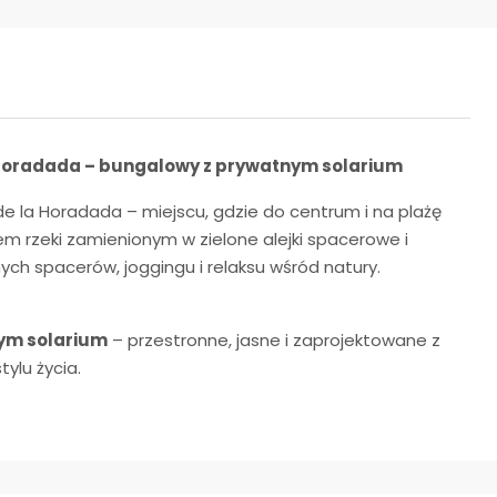
 Horadada – bungalowy z prywatnym solarium
de la Horadada – miejscu, gdzie do centrum i na plażę
em rzeki zamienionym w zielone alejki spacerowe i
ch spacerów, joggingu i relaksu wśród natury.
ym solarium
– przestronne, jasne i zaprojektowane z
ylu życia.