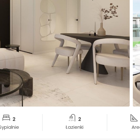
2
2
Sypialnie
Łazienki
Are