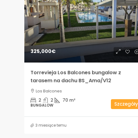
325,000€
Torrevieja Los Balcones bungalow z
tarasem na dachu BS_Ama/V12
Los Balcones
2
2
70
m²
Szczegóły
BUNGALOW
3 miesiące temu