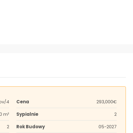
ov/4
Cena
293,000€
0 m²
Sypialnie
2
2
Rok Budowy
05-2027