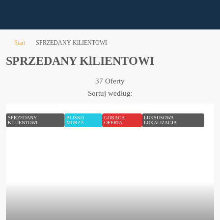
Start
SPRZEDANY KlLIENTOWI
SPRZEDANY KlLIENTOWI
37 Oferty
Sortuj według:
SPRZEDANY
BLISKO
GORĄCA
LUKSUSOWA
KLLIENTOWI
MORZA
OFERTA
LOKALIZACJA