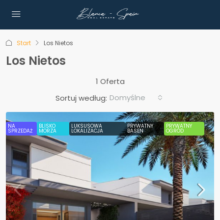
Start
Los Nietos
Los Nietos
1 Oferta
Domyślne
Sortuj według:
NA
BLISKO
LUKSUSOWA
PRYWATNY
PRYWATNY
SPRZEDAŻ
MORZA
LOKALIZACJA
BASEN
OGRÓD