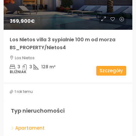
359,900€
Los Nietos villa 3 sypialnie 100 m od morza
BS_PROPERTY/Nietos4
Los Nietos
3
3
128
m²
Szczegóły
BLIŹNIAK
1 rok temu
Typ nieruchomości
Apartament