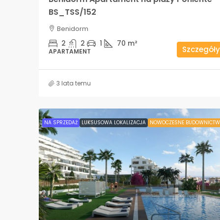
BS_TSS/152
Benidorm
2
2
1
70
m²
Szczegóły
APARTAMENT
3 lata temu
NA SPRZEDAŻ
LUKSUSOWA LOKALIZACJA
NOWOCZESNE BUDOWNICTW