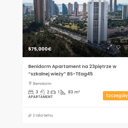
575,000€
Benidorm Apartament na 23piętrze w
“szkalnej wieży” BS-TEag45
Benidorm
3
2
1
83
m²
Szczegóły
APARTAMENT
2 lata temu