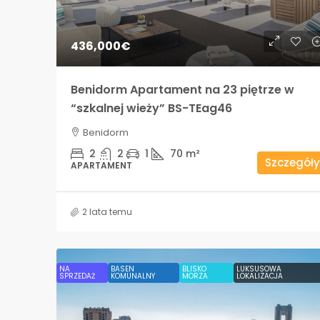
436,000€
Benidorm Apartament na 23 piętrze w
“szkalnej wieży” BS-TEag46
Benidorm
2
2
1
70
m²
Szczegóły
APARTAMENT
2 lata temu
NA
BASEN
BLISKO
LUKSUSOWA
SPRZEDAŻ
KOMUNALNY
MORZA
LOKALIZACJA