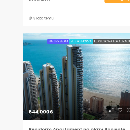
3 lata temu
NA SPRZEDAŻ
BLISKO MORZA
LUKSUSOWA LOKALIZAC
644,000€
Benidorm Apartament na plaży Poniente