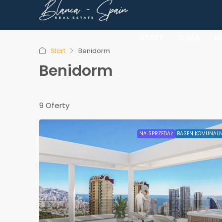
START
O NAS
N
Start
Benidorm
Benidorm
9 Oferty
NA SPRZEDAŻ
BASEN KOMUNALN