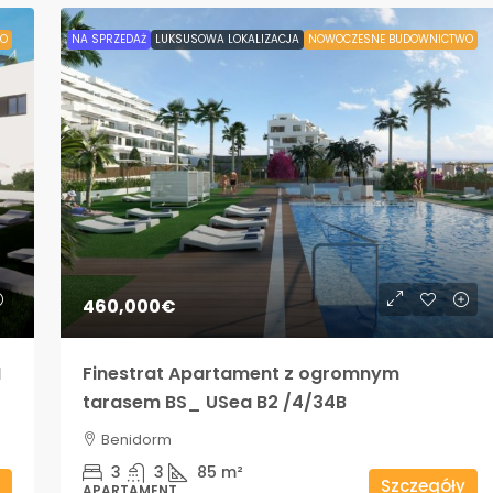
O
NA SPRZEDAŻ
LUKSUSOWA LOKALIZACJA
NOWOCZESNE BUDOWNICTWO
460,000€
M
Finestrat Apartament z ogromnym
tarasem BS_ USea B2 /4/34B
Benidorm
3
3
85
m²
Szczegóły
APARTAMENT