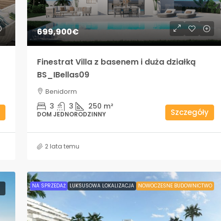
699,900€
Finestrat Villa z basenem i duża działką
BS_IBellas09
Benidorm
3
3
250
m²
Szczegóły
DOM JEDNORODZINNY
2 lata temu
NA SPRZEDAŻ
LUKSUSOWA LOKALIZACJA
NOWOCZESNE BUDOWNICTWO