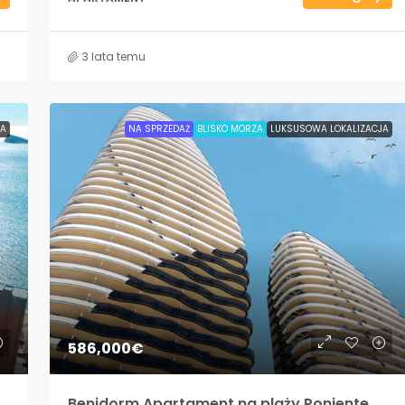
3 lata temu
JA
NA SPRZEDAŻ
BLISKO MORZA
LUKSUSOWA LOKALIZACJA
586,000€
Benidorm Apartament na plaży Poniente