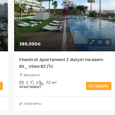
380,000€
Finestrat Apartament Z dużym tarasem
BS_ USea B2 /1C
Benidorm
2
2
72
m²
Szczegóły
APARTAMENT
2 lata temu