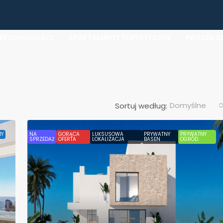
IERUCHOMOŚCI
APARTAMENTY TURYSTYCZNE
PROCES Z
Domyślne
Sortuj według:
Y
NA
GORĄCA
LUKSUSOWA
PRYWATNY
PRYWATNY
SPRZEDAŻ
OFERTA
LOKALIZACJA
BASEN
OGRÓD