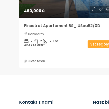
460,000€
Finestrat Apartament BS_ USeaB2/0D
Benidorm
2
2
73
m²
Szczegóły
APARTAMENT
3 lata temu
Kontakt z nami
Nasz b