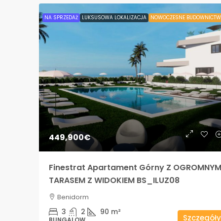
NA SPRZEDAŻ
LUKSUSOWA LOKALIZACJA
NOWOCZESNE BUDOWNICTW
449,900€
Finestrat Apartament Górny Z OGROMNY
TARASEM Z WIDOKIEM BS_ILUZ08
Benidorm
3
2
90
m²
Szczegóły
BUNGALOW