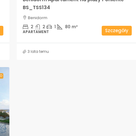
BS_TSS134
Benidorm
2
2
1
80
m²
Szczegóły
APARTAMENT
3 lata temu
O