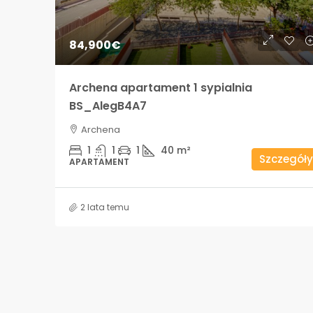
84,900€
Archena apartament 1 sypialnia
BS_AlegB4A7
Archena
1
1
1
40
m²
Szczegóły
APARTAMENT
2 lata temu