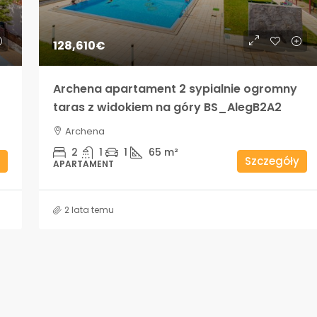
128,610€
Archena apartament 2 sypialnie ogromny
taras z widokiem na góry BS_AlegB2A2
Archena
2
1
1
65
m²
Szczegóły
APARTAMENT
2 lata temu