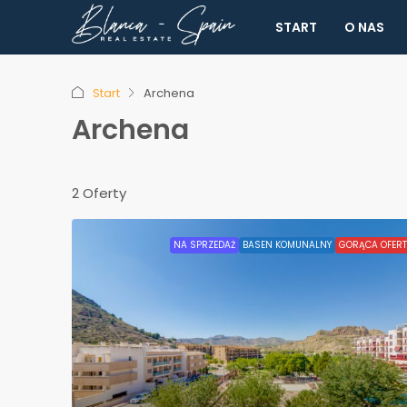
START
O NAS
Start
Archena
Archena
2 Oferty
NA SPRZEDAŻ
BASEN KOMUNALNY
GORĄCA OFER