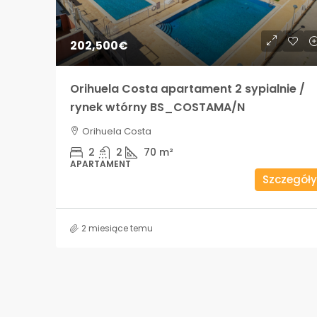
202,500€
Orihuela Costa apartament 2 sypialnie /
rynek wtórny BS_COSTAMA/N
Orihuela Costa
2
2
70
m²
APARTAMENT
Szczegóły
2 miesiące temu