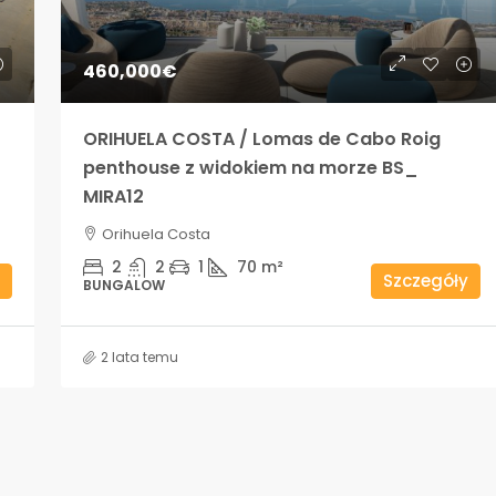
460,000€
ORIHUELA COSTA / Lomas de Cabo Roig
penthouse z widokiem na morze BS_
MIRA12
Orihuela Costa
2
2
1
70
m²
Szczegóły
BUNGALOW
2 lata temu