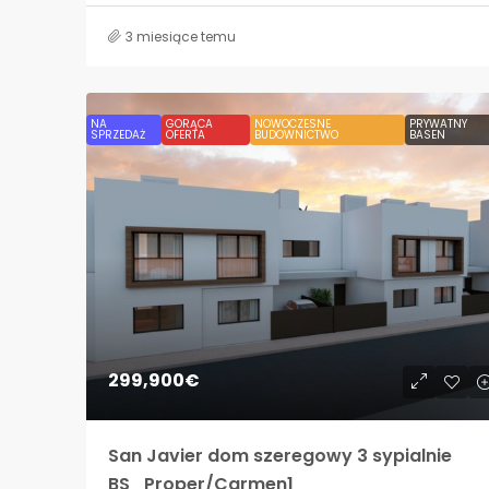
3 miesiące temu
NA
GORĄCA
NOWOCZESNE
PRYWATNY
SPRZEDAŻ
OFERTA
BUDOWNICTWO
BASEN
299,900€
San Javier dom szeregowy 3 sypialnie
BS_Proper/Carmen1