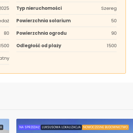
2025
Typ nieruchomości
Szereg
edaż
Powierzchnia solarium
50
80
Powierzchnia ogrodu
90
1500
Odległość od plaży
1500
atny
JA
NA SPRZEDAŻ
LUKSUSOWA LOKALIZACJA
NOWOCZESNE BUDOWNICTWO