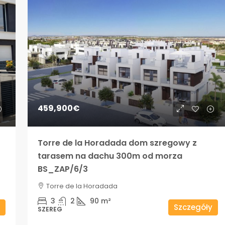
459,900€
Torre de la Horadada dom szregowy z
tarasem na dachu 300m od morza
BS_ZAP/6/3
Torre de la Horadada
3
2
90
m²
Szczegóły
SZEREG