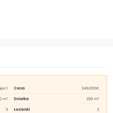
ri 1
Cena
349,000€
0 m²
Działka
200 m²
3
Łazienki
2