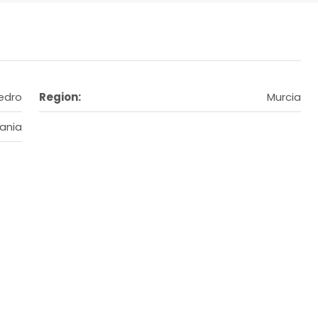
edro
Region:
Murcia
ania