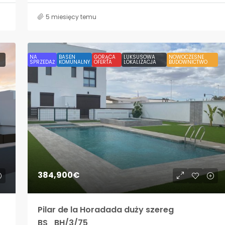
5 miesięcy temu
NA
BASEN
GORĄCA
LUKSUSOWA
NOWOCZESNE
SPRZEDAŻ
KOMUNALNY
OFERTA
LOKALIZACJA
BUDOWNICTWO
384,900€
Pilar de la Horadada duży szereg
BS_BH/3/75