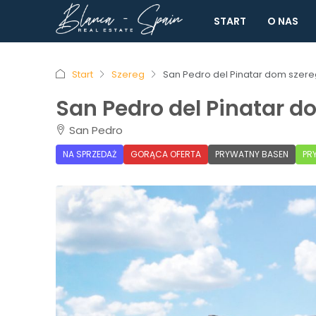
START
O NAS
Start
Szereg
San Pedro del Pinatar dom szere
San Pedro del Pinatar d
San Pedro
NA SPRZEDAŻ
GORĄCA OFERTA
PRYWATNY BASEN
PR