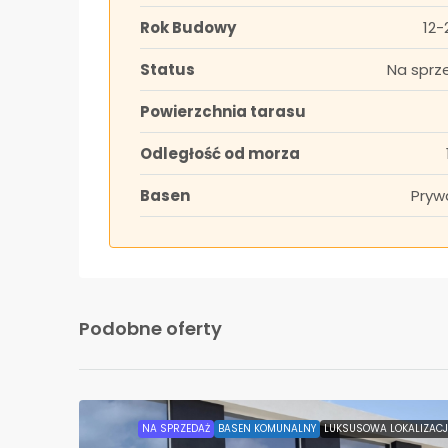
Rok Budowy
12-
Status
Na sprz
Powierzchnia tarasu
Odległość od morza
Basen
Pryw
Podobne oferty
NA SPRZEDAŻ
BASEN KOMUNALNY
LUKSUSOWA LOKALIZAC