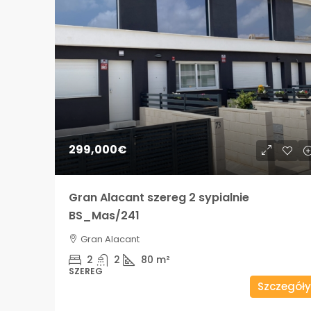
299,000€
Gran Alacant szereg 2 sypialnie
BS_Mas/241
Gran Alacant
2
2
80
m²
SZEREG
Szczegóły