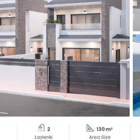
2
130 m²
e
Łazienki
Area Size