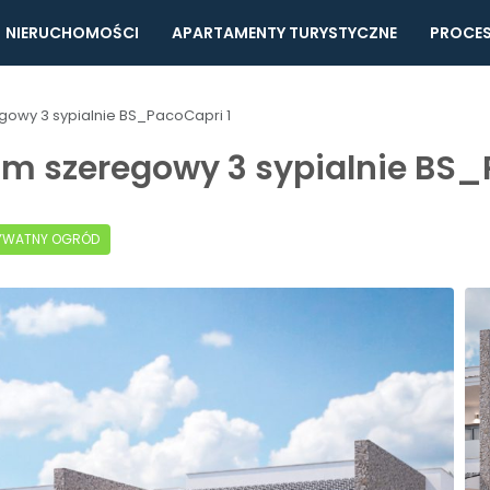
NIERUCHOMOŚCI
APARTAMENTY TURYSTYCZNE
PROCES
gowy 3 sypialnie BS_PacoCapri 1
om szeregowy 3 sypialnie BS_
YWATNY OGRÓD