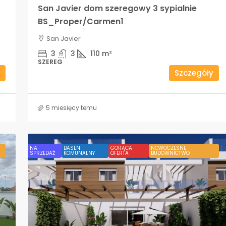
San Javier dom szeregowy 3 sypialnie
BS_Proper/Carmen1
San Javier
3
3
110
m²
SZEREG
Szczegóły
5 miesięcy temu
NA
BASEN
GORĄCA
NOWOCZESNE
SPRZEDAŻ
KOMUNALNY
OFERTA
BUDOWNICTWO