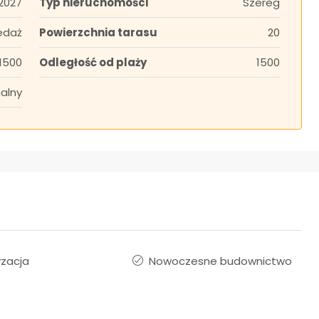
2027
Typ nieruchomości
Szereg
edaż
Powierzchnia tarasu
20
1500
Odległość od plaży
1500
alny
yzacja
Nowoczesne budownictwo