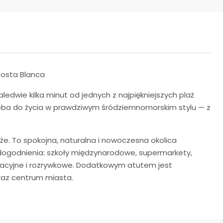
Costa Blanca
ledwie kilka minut od jednych z najpiękniejszych plaż
zeba do życia w prawdziwym śródziemnomorskim stylu — z
laże. To spokojna, naturalna i nowoczesna okolica
dogodnienia: szkoły międzynarodowe, supermarkety,
kreacyjne i rozrywkowe. Dodatkowym atutem jest
oraz centrum miasta.