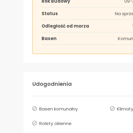
Rok Budowy
09-
Status
Na sprz
Odległość od morza
Basen
Komun
Udogodnienia
Basen komunalny
Klimat
Rolety okienne