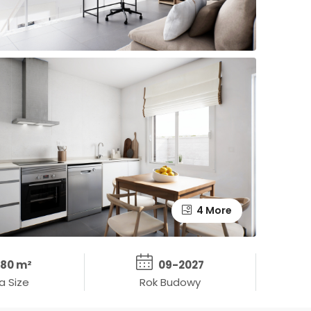
4 More
80 m²
09-2027
a Size
Rok Budowy