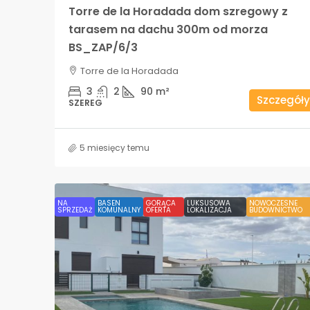
Torre de la Horadada dom szregowy z
tarasem na dachu 300m od morza
BS_ZAP/6/3
Torre de la Horadada
3
2
90
m²
Szczegóły
SZEREG
5 miesięcy temu
NA
BASEN
GORĄCA
LUKSUSOWA
NOWOCZESNE
SPRZEDAŻ
KOMUNALNY
OFERTA
LOKALIZACJA
BUDOWNICTWO