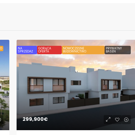
O
NA
GORĄCA
NOWOCZESNE
PRYWATNY
SPRZEDAŻ
OFERTA
BUDOWNICTWO
BASEN
299,900€