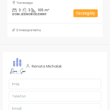
Torrevieja
3
3
105
m²
Szczegóły
DOM JEDNORODZINNY
3 miesiące temu
Renata Michalak