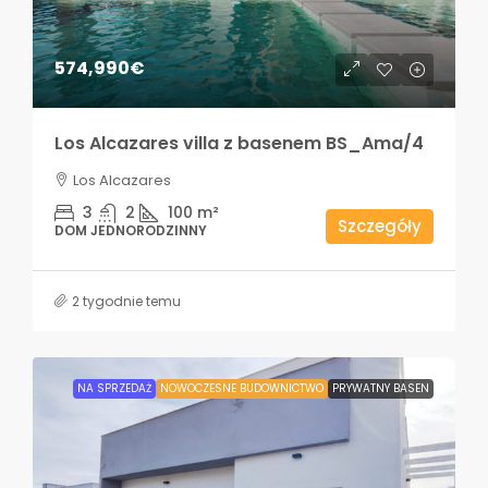
574,990€
Los Alcazares villa z basenem BS_Ama/4
Los Alcazares
3
2
100
m²
Szczegóły
DOM JEDNORODZINNY
2 tygodnie temu
NA SPRZEDAŻ
NOWOCZESNE BUDOWNICTWO
PRYWATNY BASEN