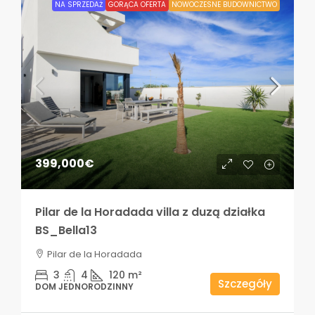
NA SPRZEDAŻ
GORĄCA OFERTA
NOWOCZESNE BUDOWNICTWO
399,000€
Pilar de la Horadada villa z duzą działka
BS_Bella13
Pilar de la Horadada
3
4
120
m²
Szczegóły
DOM JEDNORODZINNY