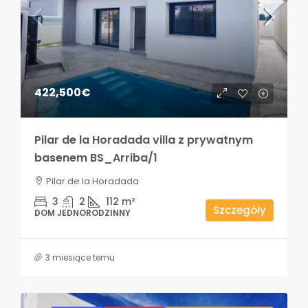
422,500€
Pilar de la Horadada villa z prywatnym
basenem BS_Arriba/1
Pilar de la Horadada
3
2
112
m²
Szczegóły
DOM JEDNORODZINNY
3 miesiące temu