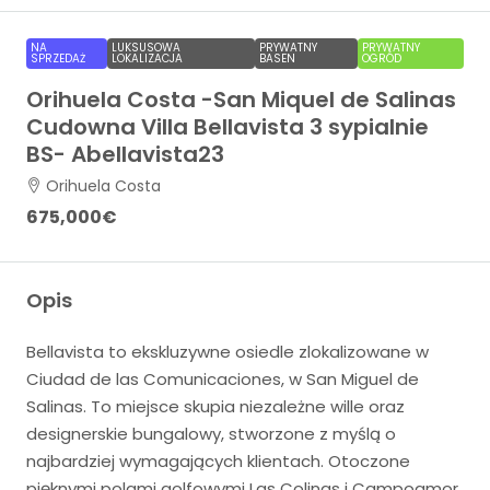
NA
LUKSUSOWA
PRYWATNY
PRYWATNY
SPRZEDAŻ
LOKALIZACJA
BASEN
OGRÓD
Orihuela Costa -San Miquel de Salinas
Cudowna Villa Bellavista 3 sypialnie
BS- Abellavista23
Orihuela Costa
675,000€
Opis
Bellavista to ekskluzywne osiedle zlokalizowane w
Ciudad de las Comunicaciones, w San Miguel de
Salinas. To miejsce skupia niezależne wille oraz
designerskie bungalowy, stworzone z myślą o
najbardziej wymagających klientach. Otoczone
pięknymi polami golfowymi Las Colinas i Campoamor,