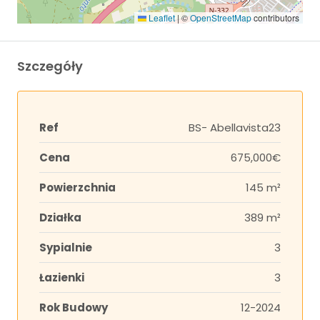
Leaflet
|
©
OpenStreetMap
contributors
Szczegóły
Ref
BS- Abellavista23
Cena
675,000€
Powierzchnia
145 m²
Działka
389 m²
Sypialnie
3
Łazienki
3
Rok Budowy
12-2024