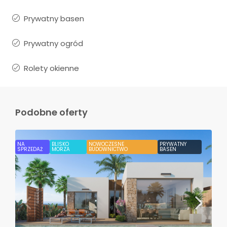
Prywatny basen
Prywatny ogród
Rolety okienne
Podobne oferty
NA
BLISKO
NOWOCZESNE
PRYWATNY
SPRZEDAŻ
MORZA
BUDOWNICTWO
BASEN