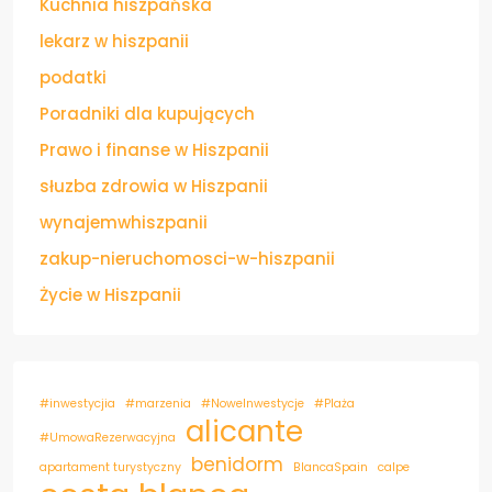
Kuchnia hiszpańska
lekarz w hiszpanii
podatki
Poradniki dla kupujących
Prawo i finanse w Hiszpanii
słuzba zdrowia w Hiszpanii
wynajemwhiszpanii
zakup-nieruchomosci-w-hiszpanii
Życie w Hiszpanii
#inwestycjia
#marzenia
#NoweInwestycje
#Plaża
alicante
#UmowaRezerwacyjna
benidorm
apartament turystyczny
BlancaSpain
calpe