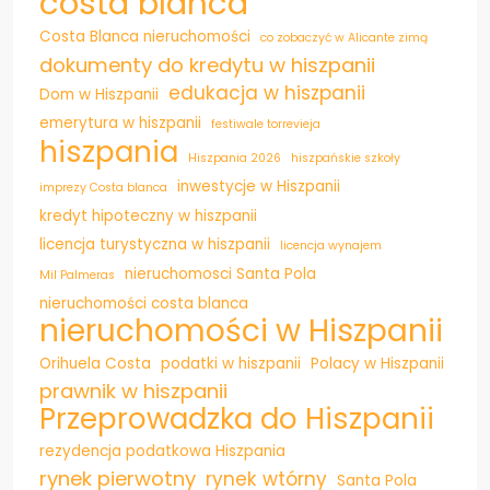
costa blanca
Costa Blanca nieruchomości
co zobaczyć w Alicante zimą
dokumenty do kredytu w hiszpanii
edukacja w hiszpanii
Dom w Hiszpanii
emerytura w hiszpanii
festiwale torrevieja
hiszpania
Hiszpania 2026
hiszpańskie szkoły
inwestycje w Hiszpanii
imprezy Costa blanca
kredyt hipoteczny w hiszpanii
licencja turystyczna w hiszpanii
licencja wynajem
nieruchomosci Santa Pola
Mil Palmeras
nieruchomości costa blanca
nieruchomości w Hiszpanii
Orihuela Costa
podatki w hiszpanii
Polacy w Hiszpanii
prawnik w hiszpanii
Przeprowadzka do Hiszpanii
rezydencja podatkowa Hiszpania
rynek pierwotny
rynek wtórny
Santa Pola