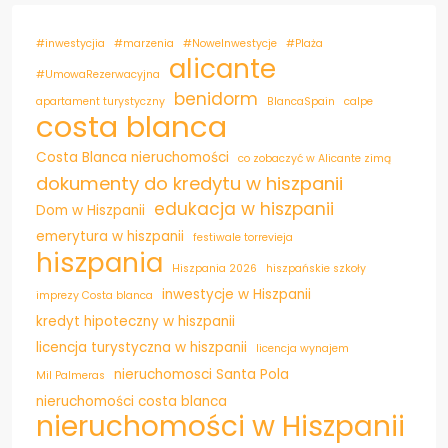
#inwestycjia
#marzenia
#NoweInwestycje
#Plaża
alicante
#UmowaRezerwacyjna
benidorm
apartament turystyczny
BlancaSpain
calpe
costa blanca
Costa Blanca nieruchomości
co zobaczyć w Alicante zimą
dokumenty do kredytu w hiszpanii
edukacja w hiszpanii
Dom w Hiszpanii
emerytura w hiszpanii
festiwale torrevieja
hiszpania
Hiszpania 2026
hiszpańskie szkoły
inwestycje w Hiszpanii
imprezy Costa blanca
kredyt hipoteczny w hiszpanii
licencja turystyczna w hiszpanii
licencja wynajem
nieruchomosci Santa Pola
Mil Palmeras
nieruchomości costa blanca
nieruchomości w Hiszpanii