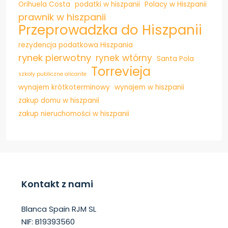
Orihuela Costa
podatki w hiszpanii
Polacy w Hiszpanii
prawnik w hiszpanii
Przeprowadzka do Hiszpanii
rezydencja podatkowa Hiszpania
rynek pierwotny
rynek wtórny
Santa Pola
Torrevieja
szkoły publiczne alicante
wynajem krótkoterminowy
wynajem w hiszpanii
zakup domu w hiszpanii
zakup nieruchomości w hiszpanii
Kontakt z nami
Blanca Spain RJM SL
NIF: B19393560