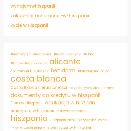
wynajemwhiszpanii
zakup-nieruchomosci-w-hiszpanii
Życie w Hiszpanii
#inwestycjia
#marzenia
#NoweInwestycje
#Plaża
alicante
#UmowaRezerwacyjna
benidorm
apartament turystyczny
BlancaSpain
calpe
costa blanca
Costa Blanca nieruchomości
co zobaczyć w Alicante zimą
dokumenty do kredytu w hiszpanii
edukacja w hiszpanii
Dom w Hiszpanii
emerytura w hiszpanii
festiwale torrevieja
hiszpania
Hiszpania 2026
hiszpańskie szkoły
inwestycje w Hiszpanii
imprezy Costa blanca