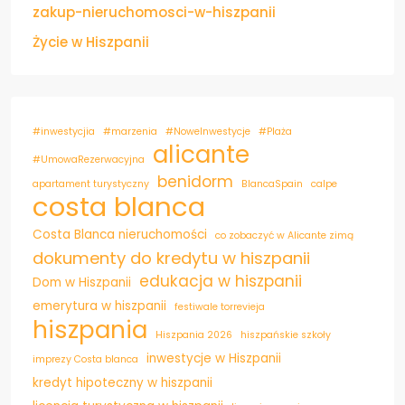
zakup-nieruchomosci-w-hiszpanii
Życie w Hiszpanii
#inwestycjia
#marzenia
#NoweInwestycje
#Plaża
alicante
#UmowaRezerwacyjna
benidorm
apartament turystyczny
BlancaSpain
calpe
costa blanca
Costa Blanca nieruchomości
co zobaczyć w Alicante zimą
dokumenty do kredytu w hiszpanii
edukacja w hiszpanii
Dom w Hiszpanii
emerytura w hiszpanii
festiwale torrevieja
hiszpania
Hiszpania 2026
hiszpańskie szkoły
inwestycje w Hiszpanii
imprezy Costa blanca
kredyt hipoteczny w hiszpanii