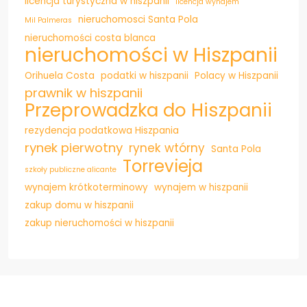
licencja turystyczna w hiszpanii
licencja wynajem
nieruchomosci Santa Pola
Mil Palmeras
nieruchomości costa blanca
nieruchomości w Hiszpanii
Orihuela Costa
podatki w hiszpanii
Polacy w Hiszpanii
prawnik w hiszpanii
Przeprowadzka do Hiszpanii
rezydencja podatkowa Hiszpania
rynek pierwotny
rynek wtórny
Santa Pola
Torrevieja
szkoły publiczne alicante
wynajem krótkoterminowy
wynajem w hiszpanii
zakup domu w hiszpanii
zakup nieruchomości w hiszpanii