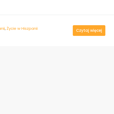
nii
,
Życie w Hiszpanii
Czytaj więcej