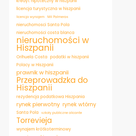
kredyt hipoteczny w hiszpanii
licencja turystyczna w hiszpanii
licencja wynajem
Mil Palmeras
nieruchomosci Santa Pola
nieruchomości costa blanca
nieruchomości w
Hiszpanii
Orihuela Costa
podatki w hiszpanii
Polacy w Hiszpanii
prawnik w hiszpanii
Przeprowadzka do
Hiszpanii
rezydencja podatkowa Hiszpania
rynek pierwotny
rynek wtórny
Santa Pola
szkoły publiczne alicante
Torrevieja
wynajem krótkoterminowy