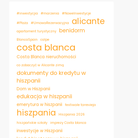
#inwestycjia
#marzenia
#NoweInwestycje
alicante
#Plaża
#UmowaRezerwacyjna
benidorm
apartament turystyczny
BlancaSpain
calpe
costa blanca
Costa Blanca nieruchomości
co zobaczyć w Alicante zimą
dokumenty do kredytu w
hiszpanii
Dom w Hiszpanii
edukacja w hiszpanii
emerytura w hiszpanii
festiwale torrevieja
hiszpania
Hiszpania 2026
hiszpańskie szkoły
imprezy Costa blanca
inwestycje w Hiszpanii