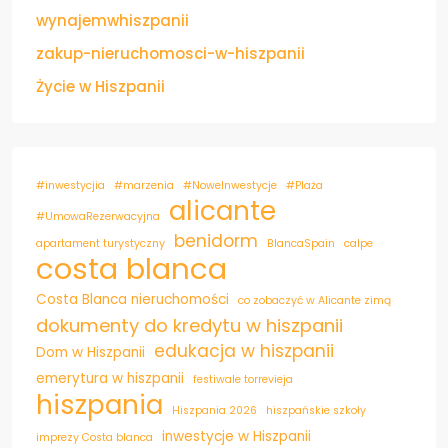
wynajemwhiszpanii
zakup-nieruchomosci-w-hiszpanii
Życie w Hiszpanii
#inwestycjia
#marzenia
#NoweInwestycje
#Plaża
alicante
#UmowaRezerwacyjna
benidorm
apartament turystyczny
BlancaSpain
calpe
costa blanca
Costa Blanca nieruchomości
co zobaczyć w Alicante zimą
dokumenty do kredytu w hiszpanii
edukacja w hiszpanii
Dom w Hiszpanii
emerytura w hiszpanii
festiwale torrevieja
hiszpania
Hiszpania 2026
hiszpańskie szkoły
inwestycje w Hiszpanii
imprezy Costa blanca