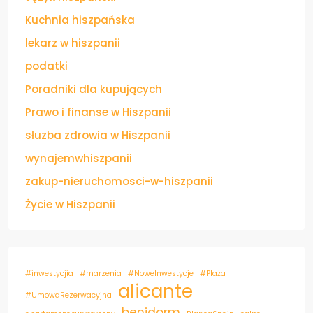
Kuchnia hiszpańska
lekarz w hiszpanii
podatki
Poradniki dla kupujących
Prawo i finanse w Hiszpanii
słuzba zdrowia w Hiszpanii
wynajemwhiszpanii
zakup-nieruchomosci-w-hiszpanii
Życie w Hiszpanii
#inwestycjia
#marzenia
#NoweInwestycje
#Plaża
alicante
#UmowaRezerwacyjna
benidorm