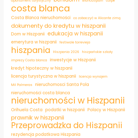
apartament turystyczny
BlancaSpain
calpe
costa blanca
Costa Blanca nieruchomości
co zobaczyć w Alicante zimą
dokumenty do kredytu w hiszpanii
edukacja w hiszpanii
Dom w Hiszpanii
emerytura w hiszpanii
festiwale torrevieja
hiszpania
Hiszpania 2026
hiszpańskie szkoły
inwestycje w Hiszpanii
imprezy Costa blanca
kredyt hipoteczny w hiszpanii
licencja turystyczna w hiszpanii
licencja wynajem
nieruchomosci Santa Pola
Mil Palmeras
nieruchomości costa blanca
nieruchomości w Hiszpanii
Orihuela Costa
podatki w hiszpanii
Polacy w Hiszpanii
prawnik w hiszpanii
Przeprowadzka do Hiszpanii
rezydencja podatkowa Hiszpania