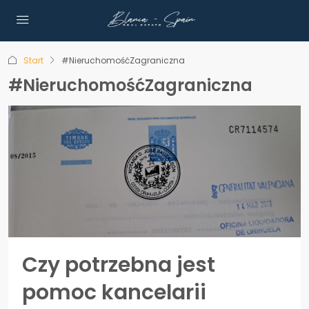
Start
#NieruchomośćZagraniczna
#NieruchomośćZagraniczna
Czy potrzebna jest
pomoc kancelarii