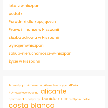
lekarz w hiszpanii
podatki
Poradniki dla kupujących
Prawo i finanse w Hiszpanii
słuzba zdrowia w Hiszpanii
wynajemwhiszpanii
zakup-nieruchomosci-w-hiszpanii
Życie w Hiszpanii
#inwestycjia
#marzenia
#NoweInwestycje
#Plaża
alicante
#UmowaRezerwacyjna
benidorm
apartament turystyczny
BlancaSpain
calpe
costa blanca