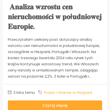
𝐀𝐧𝐚𝐥𝐢𝐳𝐚 𝐰𝐳𝐫𝐨𝐬𝐭𝐮 𝐜𝐞𝐧
𝐧𝐢𝐞𝐫𝐮𝐜𝐡𝐨𝐦𝐨𝐬́𝐜𝐢 𝐰 𝐩𝐨ł𝐮𝐝𝐧𝐢𝐨𝐰𝐞𝐣
𝐄𝐮𝐫𝐨𝐩𝐢𝐞.
Przeczytałam ciekawy post dotyczący analizy
wzrostu cen nieruchomości w południowej Europie,
szczególnie w Hiszpanii, Portugalii i Włoszech. Na
koniec trzeciego kwartału 2024 roku rynek tych
krajów kontynuuje wzrostowy trend, We Włoszech
ceny wzrosły w umiarkowanym tempie, osiągając
wzrost na poziomie 2,2%. Z kolei w Portugalii i...
2 lata temu
Prawo i finanse w Hiszpanii
Czytaj więcej