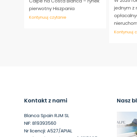
W 2026 ro
Calpe na Costa Blanca – rynek
jednym z 
pierwotny Hiszpania
opłacalny
Kontynuuj czytanie
nieruchomo
Kontynuuj c
Kontakt z nami
Nasz b
Blanca Spain RJM SL
NIF: B19393560
Nr licencji: A527/APIAL