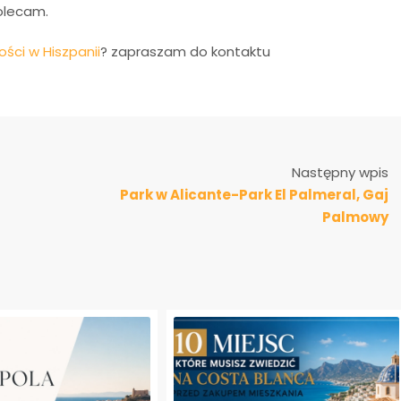
polecam.
ści w Hiszpanii
? zapraszam do kontaktu
Następny wpis
Park w Alicante-Park El Palmeral, Gaj
Palmowy