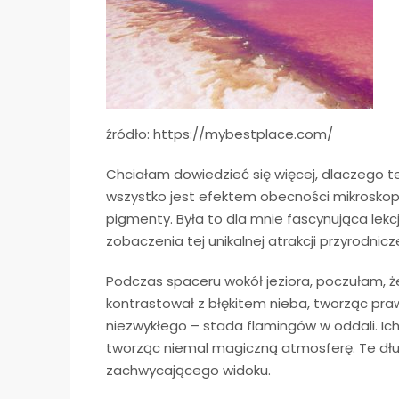
źródło: https://mybestplace.com/
Chciałam dowiedzieć się więcej, dlaczego te
wszystko jest efektem obecności mikroskopij
pigmenty. Była to dla mnie fascynująca lekcja
zobaczenia tej unikalnej atrakcji przyrodnicz
Podczas spaceru wokół jeziora, poczułam, że
kontrastował z błękitem nieba, tworząc pr
niezwykłego – stada flamingów w oddali. Ich
tworząc niemal magiczną atmosferę. Te długo
zachwycającego widoku.