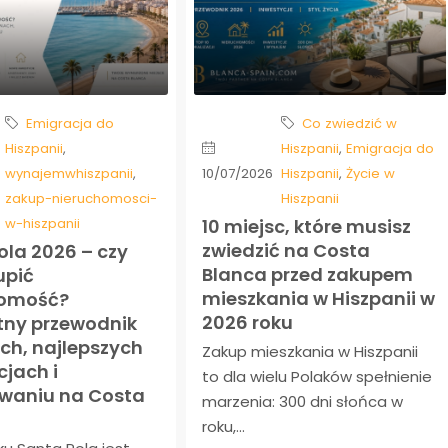
Emigracja do
Co zwiedzić w
Hiszpanii
,
Hiszpanii
,
Emigracja do
wynajemwhiszpanii
,
10/07/2026
Hiszpanii
,
Życie w
zakup-nieruchomosci-
Hiszpanii
w-hiszpanii
10 miejsc, które musisz
zwiedzić na Costa
ola 2026 – czy
Blanca przed zakupem
upić
mieszkania w Hiszpanii w
homość?
2026 roku
ny przewodnik
ch, najlepszych
Zakup mieszkania w Hiszpanii
cjach i
to dla wielu Polaków spełnienie
waniu na Costa
marzenia: 300 dni słońca w
roku,...