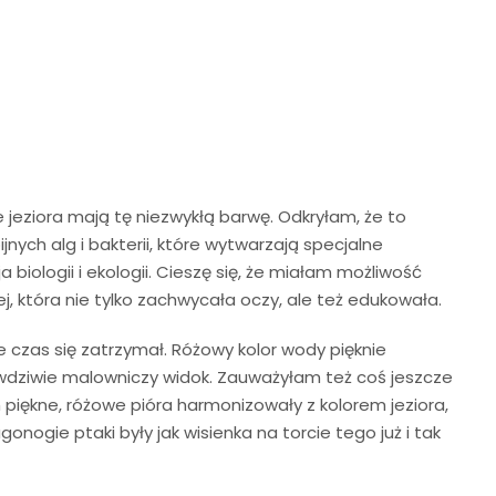
 jeziora mają tę niezwykłą barwę. Odkryłam, że to
nych alg i bakterii, które wytwarzają specjalne
 biologii i ekologii. Cieszę się, że miałam możliwość
ej, która nie tylko zachwycała oczy, ale też edukowała.
 czas się zatrzymał. Różowy kolor wody pięknie
awdziwie malowniczy widok. Zauważyłam też coś jeszcze
 piękne, różowe pióra harmonizowały z kolorem jeziora,
nogie ptaki były jak wisienka na torcie tego już i tak