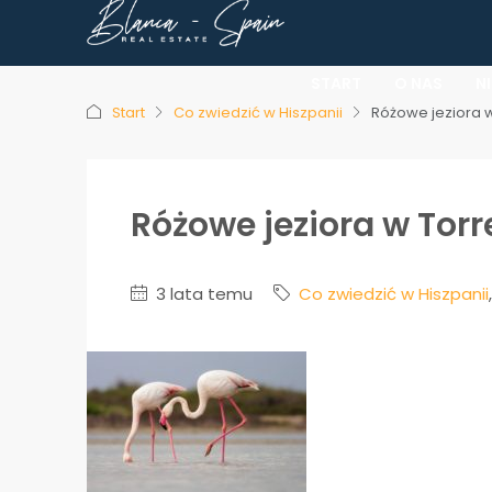
START
O NAS
N
Start
Co zwiedzić w Hiszpanii
Różowe jeziora w
Różowe jeziora w Torr
3 lata temu
Co zwiedzić w Hiszpanii