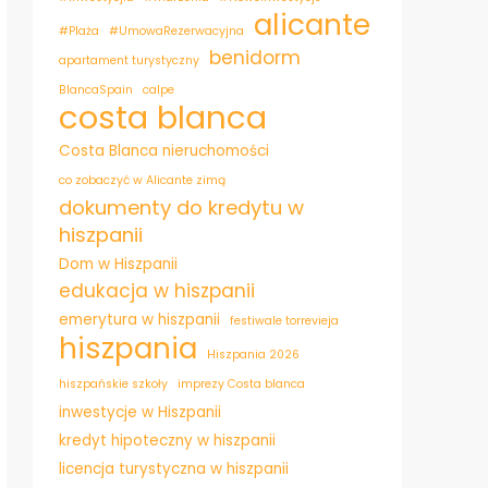
alicante
#Plaża
#UmowaRezerwacyjna
benidorm
apartament turystyczny
BlancaSpain
calpe
costa blanca
Costa Blanca nieruchomości
co zobaczyć w Alicante zimą
dokumenty do kredytu w
hiszpanii
Dom w Hiszpanii
edukacja w hiszpanii
emerytura w hiszpanii
festiwale torrevieja
hiszpania
Hiszpania 2026
hiszpańskie szkoły
imprezy Costa blanca
inwestycje w Hiszpanii
kredyt hipoteczny w hiszpanii
licencja turystyczna w hiszpanii