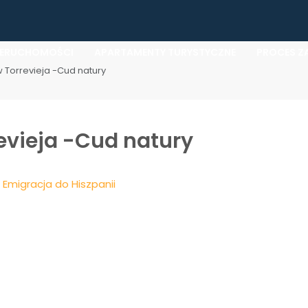
IERUCHOMOŚCI
APARTAMENTY TURYSTYCZNE
PROCES Z
 Torrevieja -Cud natury
evieja -Cud natury
,
Emigracja do Hiszpanii