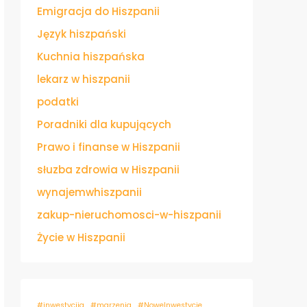
Emigracja do Hiszpanii
Język hiszpański
Kuchnia hiszpańska
lekarz w hiszpanii
podatki
Poradniki dla kupujących
Prawo i finanse w Hiszpanii
słuzba zdrowia w Hiszpanii
wynajemwhiszpanii
zakup-nieruchomosci-w-hiszpanii
Życie w Hiszpanii
#inwestycjia
#marzenia
#NoweInwestycje