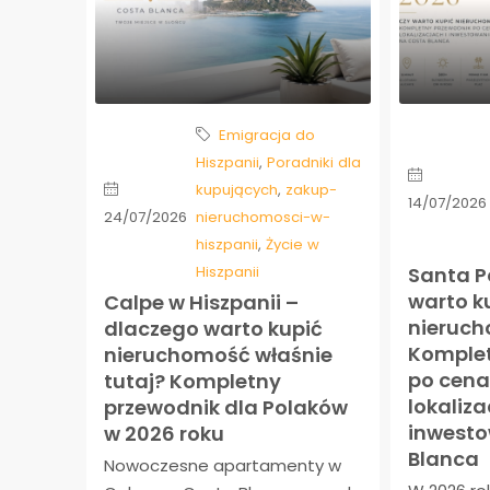
Emigracja do
Hiszpanii
,
Poradniki dla
kupujących
,
zakup-
14/07/2026
24/07/2026
nieruchomosci-w-
hiszpanii
,
Życie w
Hiszpanii
Santa P
warto k
Calpe w Hiszpanii –
nieruc
dlaczego warto kupić
Komplet
nieruchomość właśnie
po cena
tutaj? Kompletny
lokaliza
przewodnik dla Polaków
inwesto
w 2026 roku
Blanca
Nowoczesne apartamenty w