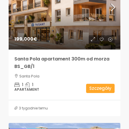
199,000€
Santa Pola apartament 300m od morza
BS_GB/1
Santa Pola
1
1
Szczegóły
APARTAMENT
3 tygodnie temu