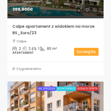
399,900€
Calpe apartament z widokiem na morze
BS_Euro/23
Calpe
2
2
1
80
m²
Szczegóły
APARTAMENT
2 tygodnie temu
NA SPRZEDAŻ
BLISKO MORZA
GORĄCA OFERTA