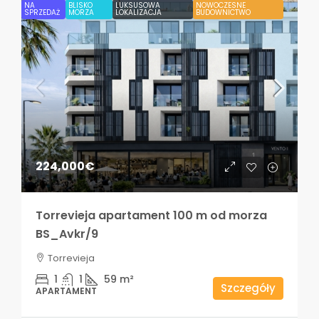
NA
BLISKO
LUKSUSOWA
NOWOCZESNE
SPRZEDAŻ
MORZA
LOKALIZACJA
BUDOWNICTWO
224,000€
Torrevieja apartament 100 m od morza
BS_Avkr/9
Torrevieja
1
1
59
m²
Szczegóły
APARTAMENT