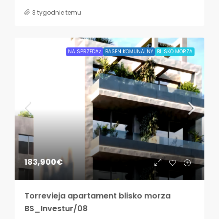
3 tygodnie temu
NA SPRZEDAŻ
BASEN KOMUNALNY
BLISKO MORZA
183,900€
Torrevieja apartament blisko morza
BS_Investur/08