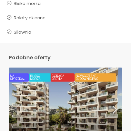
Blisko morza
Rolety okienne
Siłownia
Podobne oferty
NA
BLISKO
GORĄCA
NOWOCZESNE
SPRZEDAŻ
MORZA
OFERTA
BUDOWNICTWO