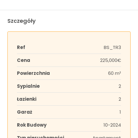
Szczegóły
Ref
BS_TR3
Cena
225,000€
Powierzchnia
60 m²
Sypialnie
2
Łazienki
2
Garaż
1
Rok Budowy
10-2024
Typ nieruchomości
Apartament