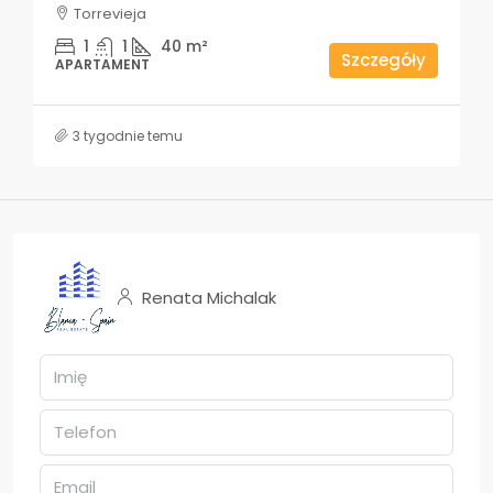
Torrevieja
1
1
40
m²
Szczegóły
APARTAMENT
3 tygodnie temu
Renata Michalak