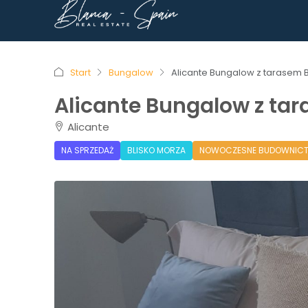
START
O NAS
N
Start
Bungalow
Alicante Bungalow z tarasem B
Alicante Bungalow z ta
Alicante
NA SPRZEDAŻ
BLISKO MORZA
NOWOCZESNE BUDOWNIC