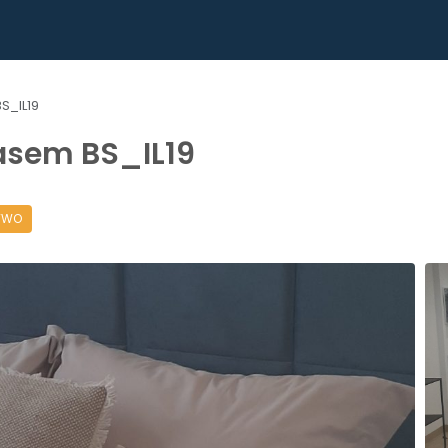
IERUCHOMOŚCI
APARTAMENTY TURYSTYCZNE
PROCES Z
S_IL19
rasem BS_IL19
TWO