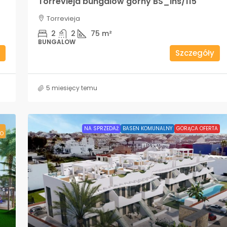
Torrevieja bungalow górny BS_Ins/115
Torrevieja
2
2
75
m²
BUNGALOW
Szczegóły
5 miesięcy temu
NA SPRZEDAŻ
BASEN KOMUNALNY
GORĄCA OFERTA
O