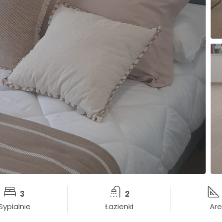
3
2
Sypialnie
Łazienki
Are