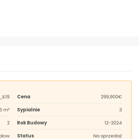
_IL19
Cena
299,900€
6 m²
Sypialnie
3
2
Rok Budowy
12-2024
alow
Status
Na sprzedaż