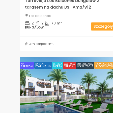
Torrevieja Los Balcones bungalow z
tarasem na dachu BS_Ama/V12
Los Balcones
2
2
70
m²
Szczegóły
BUNGALOW
3 miesiące temu
NA
BASEN
BLISKO
GORĄCA
LUKSUSOWA
NOWOCZESNE
SPRZEDAŻ
KOMUNALNY
MORZA
OFERTA
LOKALIZACJA
BUDOWNICTW