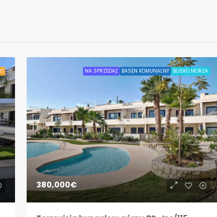
O
NA SPRZEDAŻ
BASEN KOMUNALNY
BLISKO MORZA
380,000€