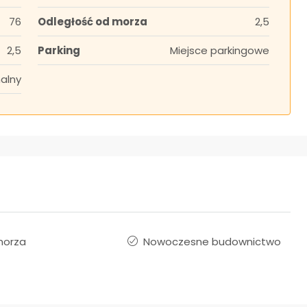
76
Odległość od morza
2,5
2,5
Parking
Miejsce parkingowe
alny
morza
Nowoczesne budownictwo